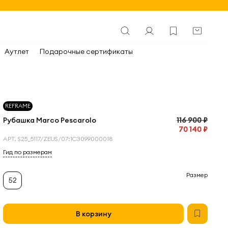
Аутлет
Подарочные сертификаты
REFRAME
Рубашка Marco Pescarolo
116 900 ₽
70 140 ₽
АРТ.
S25_5117/ZEUS/07:1С3099000018
Гид по размерам
Размер
52
В корзину