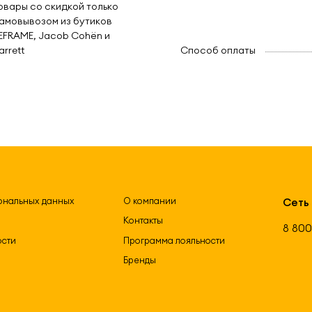
овары со скидкой только
амовывозом из бутиков
EFRAME, Jacob Cohën и
arrett
Способ оплаты
ональных данных
О компании
Сеть
Контакты
8 800
ости
Программа лояльности
Бренды