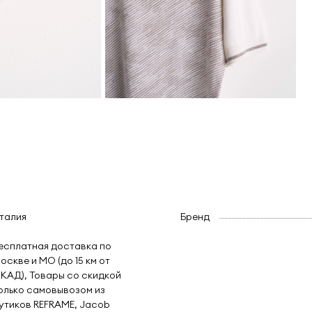
талия
Бренд
есплатная доставка по
оскве и МО (до 15 км от
КАД), Товары со скидкой
олько самовывозом из
утиков REFRAME, Jacob