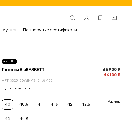
Аутлет
Подарочные сертификаты
АУТЛЕТ
Лоферы BluBARRETT
65 900 ₽
46 130 ₽
АРТ.
SS25_EDWIN-13454.8/102
Гид по размерам
Размер
40
40.5
41
41.5
42
42.5
43
44.5