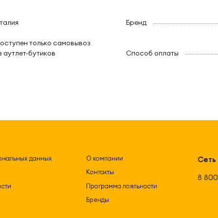
талия
Бренд
оступен только самовывоз
з аутлет-бутиков
Способ оплаты
ональных данных
О компании
Сеть
Контакты
8 800
ости
Программа лояльности
Бренды