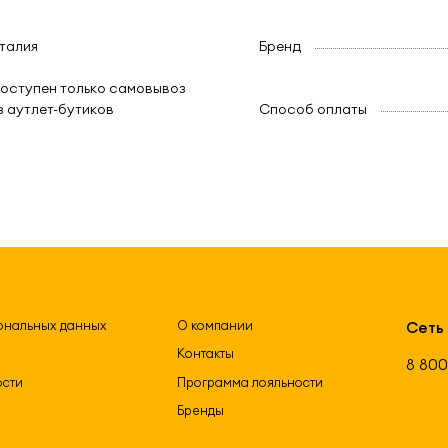
талия
Бренд
оступен только самовывоз
з аутлет-бутиков
Способ оплаты
ональных данных
О компании
Сеть
Контакты
8 800
ости
Программа лояльности
Бренды