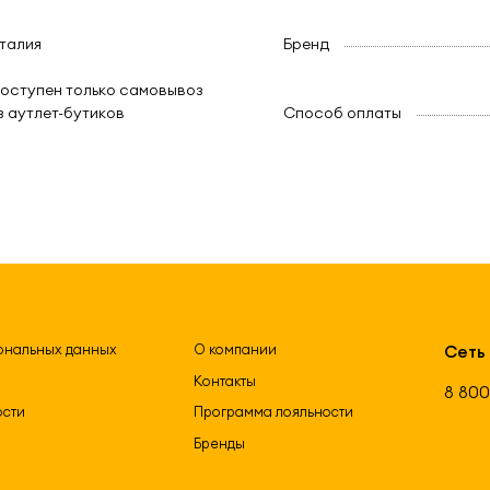
талия
Бренд
оступен только самовывоз
з аутлет-бутиков
Способ оплаты
ональных данных
О компании
Сеть
Контакты
8 800
ости
Программа лояльности
Бренды