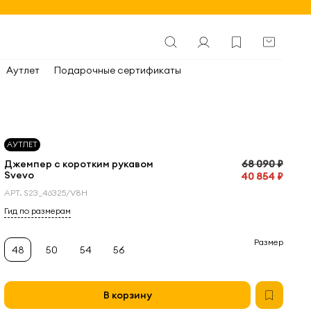
Аутлет
Подарочные сертификаты
АУТЛЕТ
Джемпер с коротким рукавом
68 090 ₽
Svevo
40 854 ₽
АРТ.
S23_46325/V8H
Гид по размерам
Размер
48
50
54
56
В корзину