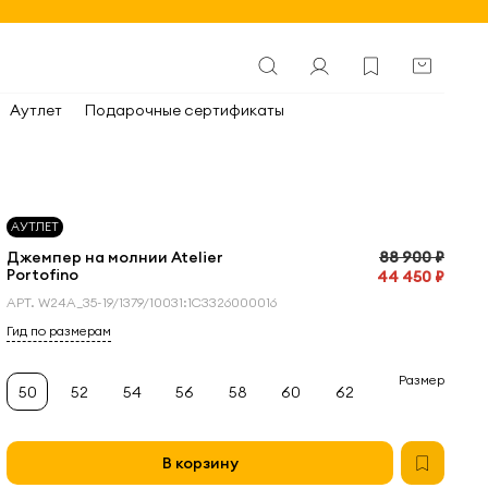
Аутлет
Подарочные сертификаты
АУТЛЕТ
Джемпер на молнии Atelier
88 900 ₽
Portofino
44 450 ₽
АРТ.
W24A_35-19/1379/10031:1С3326000016
Гид по размерам
Размер
50
52
54
56
58
60
62
В корзину