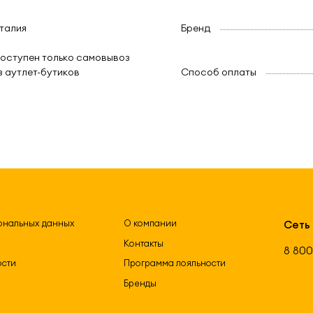
талия
Бренд
оступен только самовывоз
з аутлет-бутиков
Способ оплаты
ональных данных
О компании
Сеть
Контакты
8 800
ости
Программа лояльности
Бренды