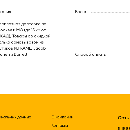
талия
Бренд
есплатная доставка по
оскве и МО (до 15 км от
КАД), Товары со скидкой
олько самовывозом из
утиков REFRAME, Jacob
ohën и Barrett
Способ оплаты
ональных данных
О компании
Сеть
Контакты
8 800