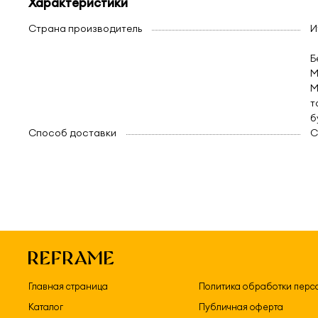
Характеристики
Страна производитель
И
Б
М
М
т
б
Способ доставки
C
Главная страница
Политика обработки перс
Каталог
Публичная оферта