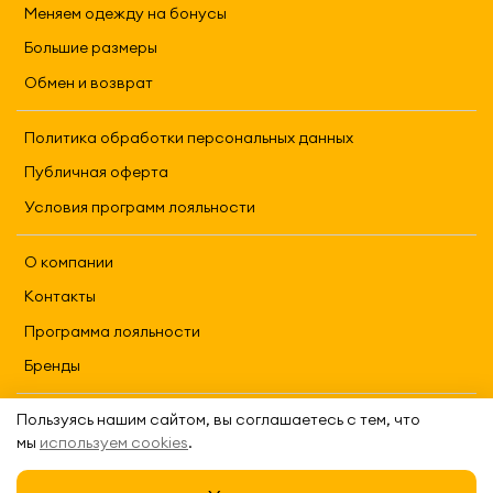
Меняем одежду на бонусы
Большие размеры
Обмен и возврат
Политика обработки персональных данных
Публичная оферта
Условия программ лояльности
О компании
Контакты
Программа лояльности
Бренды
Пользуясь нашим сайтом, вы соглашаетесь с тем, что
2026 REFRAME
мы
используем cookies
.