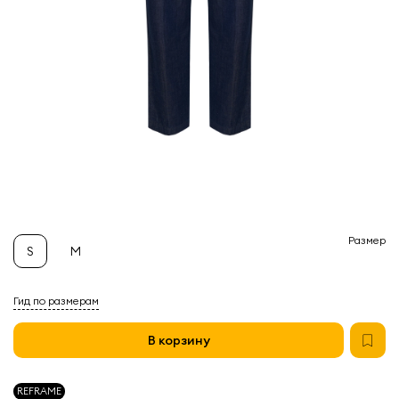
Размер
S
M
Гид по размерам
В корзину
REFRAME