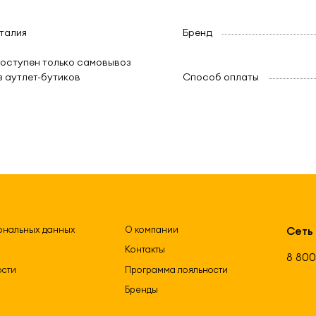
талия
Бренд
оступен только самовывоз
з аутлет-бутиков
Способ оплаты
ональных данных
О компании
Сеть
Контакты
8 800
ости
Программа лояльности
Бренды