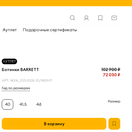
Аутлет
Подарочные сертификаты
АУТЛЕТ
Ботинки BARRETT
102 900 ₽
72 030 ₽
АРТ.
W24_212U028.10/NIGHT
Гид по размерам
Размер
40
41.5
46
В корзину