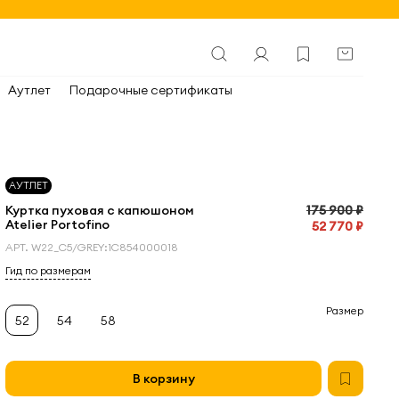
Аутлет
Подарочные сертификаты
АУТЛЕТ
Куртка пуховая с капюшоном
175 900 ₽
Atelier Portofino
52 770 ₽
АРТ.
W22_C5/GREY:1С854000018
Гид по размерам
Размер
52
54
58
В корзину