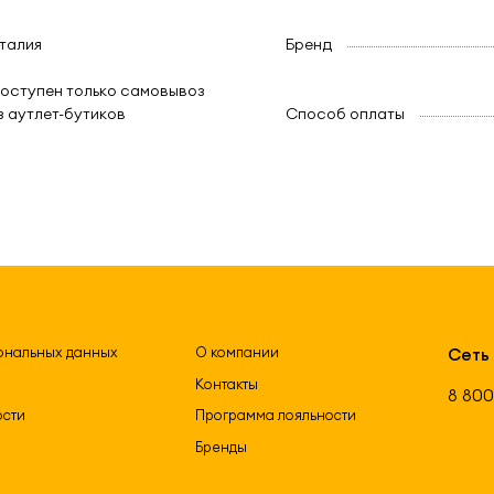
талия
Бренд
оступен только самовывоз
з аутлет-бутиков
Способ оплаты
ональных данных
О компании
Сеть
Контакты
8 800
ости
Программа лояльности
Бренды