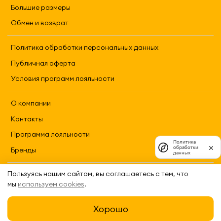
Большие размеры
Обмен и возврат
Политика обработки персональных данных
Публичная оферта
Условия программ лояльности
О компании
Контакты
Программа лояльности
Политика
обработки
Бренды
данных
Пользуясь нашим сайтом, вы соглашаетесь с тем, что
2026 REFRAME
мы
используем cookies
.
Хорошо
Каталог
Поиск
Корзина
Избранное
Профиль