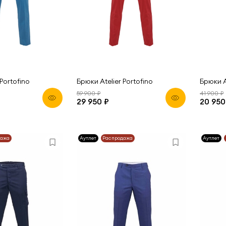
Portofino
Брюки Atelier Portofino
Брюки A
59 900 ₽
41 900 ₽
29 950 ₽
20 950
дажа
Аутлет
Распродажа
Аутлет