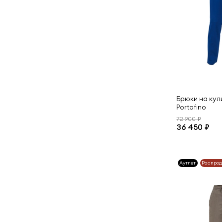
Брюки на кули
Portofino
72 900 ₽
36 450 ₽
Аутлет
Распро