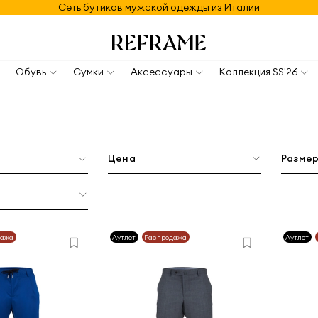
Сеть бутиков мужской одежды из Италии
Обувь
Сумки
Аксессуары
Коллекция SS'26
Цена
Разме
дажа
Аутлет
Распродажа
Аутлет