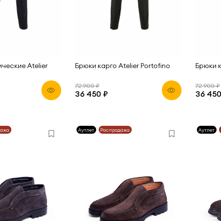
ческие Atelier
Брюки карго Atelier Portofino
Брюки к
72 900 ₽
72 900 ₽
36 450 ₽
36 450
дажа
Аутлет
Распродажа
Аутлет