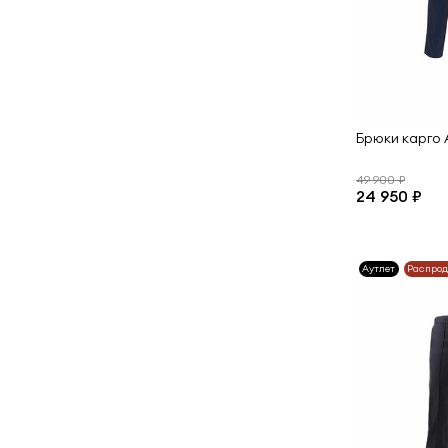
Брюки карго A
49 900 ₽
24 950 ₽
Аутлет
Распро