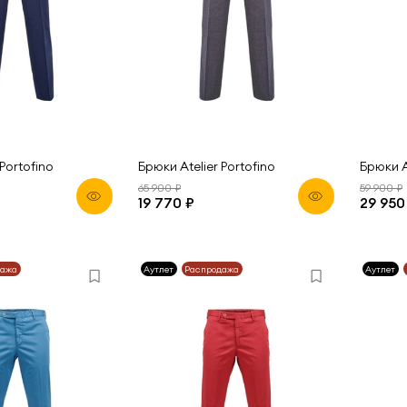
Portofino
Брюки Atelier Portofino
Брюки A
65 900 ₽
59 900 ₽
19 770 ₽
29 950
дажа
Аутлет
Распродажа
Аутлет