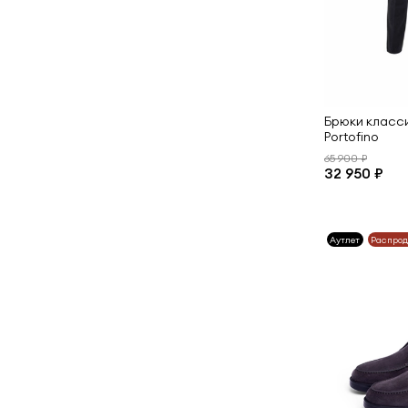
Брюки класси
Portofino
65 900 ₽
32 950 ₽
Аутлет
Распро