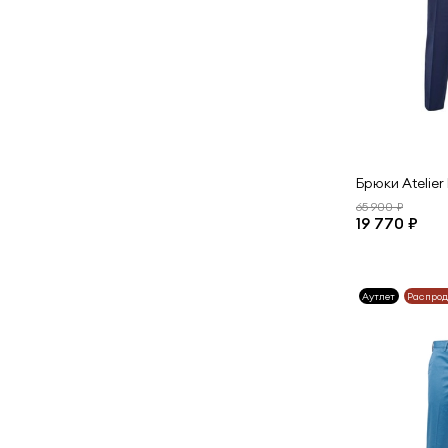
Брюки Atelier 
65 900 ₽
19 770 ₽
Аутлет
Распро