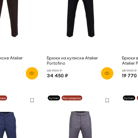
ске Atelier
Брюки на кулиске Atelier
Брюки в
Portofino
Atelier 
68 900 ₽
65 900 ₽
34 450 ₽
19 770
дажа
Аутлет
Распродажа
Аутлет