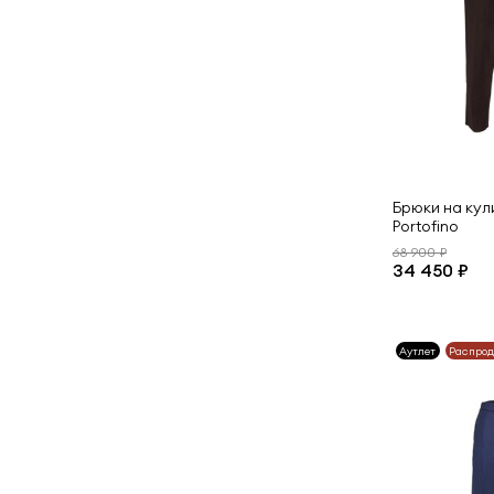
Брюки на кули
Portofino
68 900 ₽
34 450 ₽
Аутлет
Распро