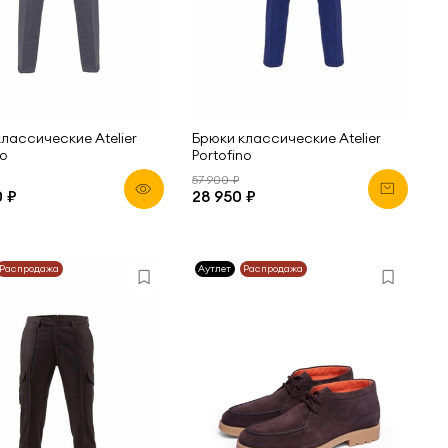
лассические Atelier
Брюки классические Atelier
no
Portofino
57 900 ₽
 ₽
28 950 ₽
Распродажа
Аутлет
Распродажа