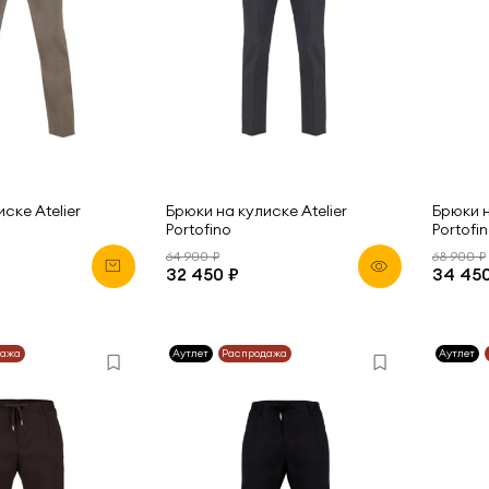
ске Atelier
Брюки на кулиске Atelier
Брюки н
Portofino
Portofi
64 900 ₽
68 900 ₽
32 450 ₽
34 450
дажа
Аутлет
Распродажа
Аутлет