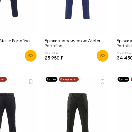
telier Portofino
Брюки классические Atelier
Брюки к
Portofino
Portofi
51 900 ₽
68 900 ₽
25 950 ₽
34 450
дажа
Аутлет
Распродажа
Аутлет