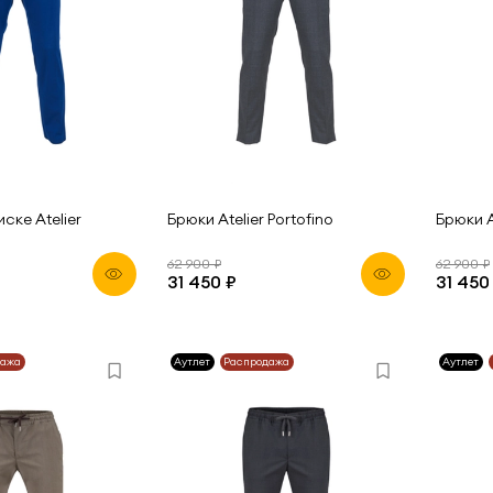
ске Atelier
Брюки Atelier Portofino
Брюки A
62 900 ₽
62 900 ₽
31 450 ₽
31 450
дажа
Аутлет
Распродажа
Аутлет