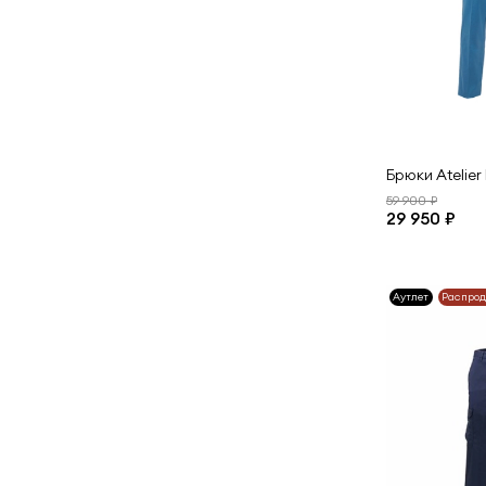
Брюки Atelier 
59 900 ₽
29 950 ₽
Аутлет
Распро