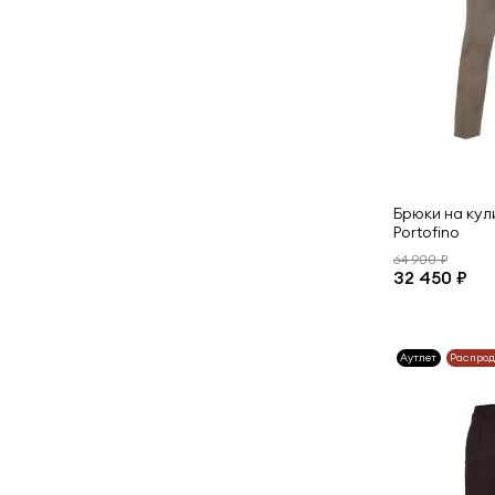
Брюки на кули
Portofino
64 900 ₽
32 450 ₽
Аутлет
Распро