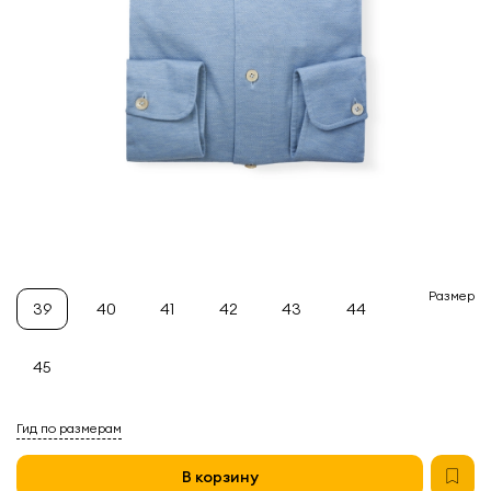
Размер
39
40
41
42
43
44
45
Гид по размерам
В корзину