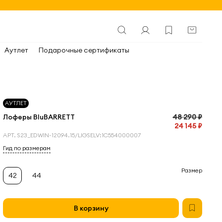
Аутлет
Подарочные сертификаты
АУТЛЕТ
Лоферы BluBARRETT
48 290 ₽
24 145 ₽
АРТ.
S23_EDWIN-12094.15/LIGSELV:1С554000007
Гид по размерам
Размер
42
44
В корзину