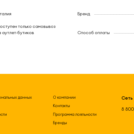
талия
Бренд
оступен только самовывоз
з аутлет-бутиков
Способ оплаты
ональных данных
О компании
Сеть
Контакты
8 800
ости
Программа лояльности
Бренды