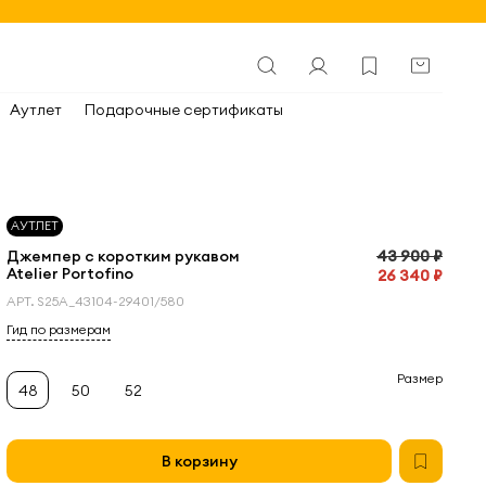
Аутлет
Подарочные сертификаты
АУТЛЕТ
Джемпер с коротким рукавом
43 900 ₽
Atelier Portofino
26 340 ₽
АРТ.
S25A_43104-29401/580
Гид по размерам
Размер
48
50
52
В корзину