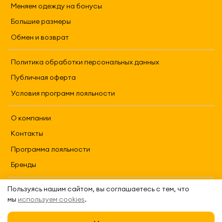
Меняем одежду на бонусы
Большие размеры
Обмен и возврат
Политика обработки персональных данных
Публичная оферта
Условия программ лояльности
О компании
Контакты
Программа лояльности
Бренды
Пользуясь нашим сайтом, вы соглашаетесь с тем, что
2026 REFRAME
мы
используем cookies
.